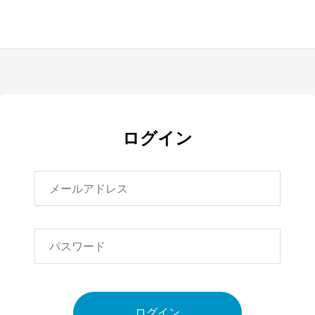
ログイン
ログイン