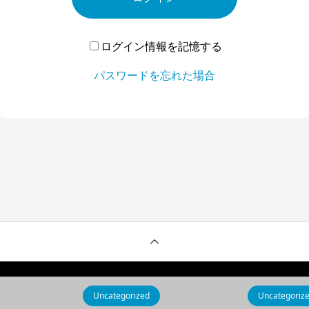
ログイン情報を記憶する
パスワードを忘れた場合
Uncategorized
Uncategoriz